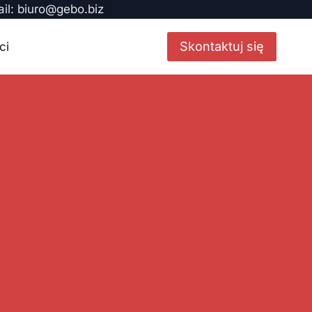
ail: biuro@gebo.biz
Skontaktuj się
ci