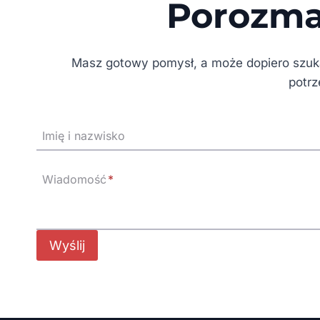
Porozma
Masz gotowy pomysł, a może dopiero szukas
potrz
Imię i nazwisko
Wiadomość
*
Wyślij