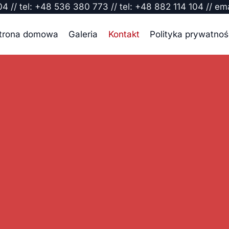
04 // tel: +48 536 380 773 // tel: +48 882 114 104 // em
trona domowa
Galeria
Kontakt
Polityka prywatnoś