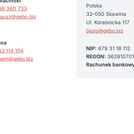
laciński
Polska
36 380 733
32-050 Skawina
gusz@gebo.biz
Ul. Korabnicka 117
biuro@gebo.biz
jna
NIP:
679 31 18 112
2 114 104
REGON:
362910701
bert@gebo.biz
Rachunek bankowy