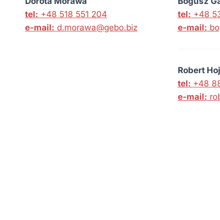
Dorota Morawa
Bogusz Ga
tel:
+48 518 551 204
tel:
+48 5
e-mail:
d.morawa@gebo.biz
e-mail:
bo
Robert Ho
tel:
+48 88
e-mail:
ro